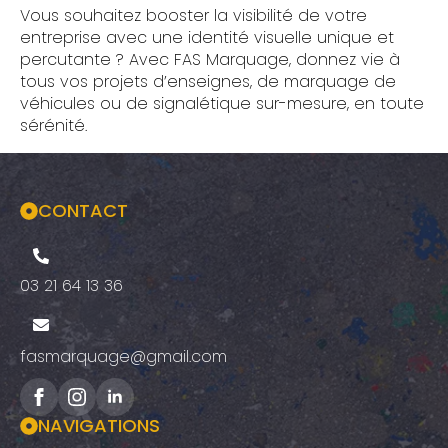
Vous souhaitez booster la visibilité de votre
entreprise avec une identité visuelle unique et
percutante ? Avec FAS Marquage, donnez vie à
tous vos projets d’enseignes, de marquage de
véhicules ou de signalétique sur-mesure, en toute
sérénité.
CONTACT
03 21 64 13 36
fasmarquage@gmail.com
NAVIGATIONS